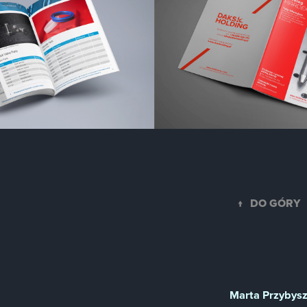
↑
DO GÓRY
Marta Przybys