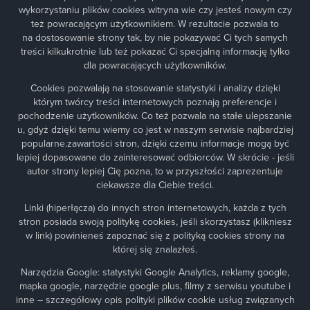
wykorzystaniu plików cookies witryna wie czy jesteś nowym czy
też powracającym użytkownikiem. W rezultacie pozwala to
na dostosowanie strony tak, by nie pokazywać Ci tych samych
treści kilkukrotnie lub też pokazać Ci specjalną informację tylko
dla powracających użytkowników.
Cookies pozwalają na stosowanie statystyki i analizy dzięki
którym twórcy treści internetowych poznają preferencje i
pochodzenie użytkowników. Co też pozwala na stałe ulepszanie
u, gdyż dzięki temu wiemy co jest w naszym serwisie najbardziej
popularne.zawartości stron, dzięki czemu informacje mogą być
lepiej dopasowane do zainteresować odbiorców. W skrócie - jeśli
autor strony lepiej Cię pozna, to w przyszłości zaprezentuje
ciekawsze dla Ciebie treści.
Linki (hiperłącza) do innych stron internetowych, każda z tych
stron posiada swoją politykę cookies, jeśli skorzystasz (klikniesz
w link) powinieneś zapoznać się z polityką cookies strony na
której się znalazłeś.
Narzędzia Google: statystyki Google Analytics, reklamy google,
mapka google, narzędzie google plus, filmy z serwisu youtube i
inne – szczegółowy opis polityki plików cookie usług związanych